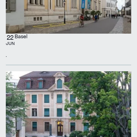
Basel
22
JUN
.