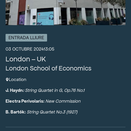
ENTRADA LLIURE
03 OCTUBRE 2024
13:05
London – UK
London School of Economics
Location
J. Haydn
:
String Quartet in G, Op.76 No.1
Electra Perivolaris:
New Commission
B. Bartók:
String Quartet No.3 (1927)